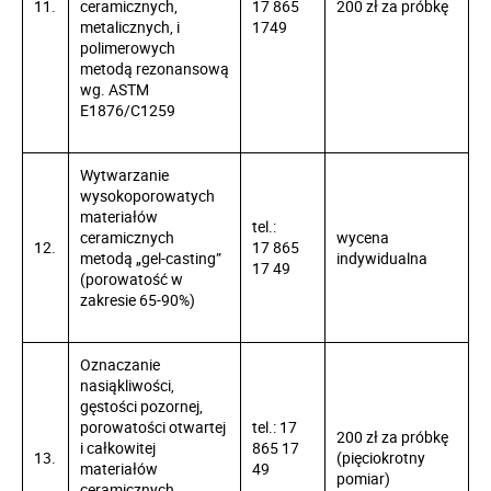
11.
ceramicznych,
17 865
200 zł za próbkę
metalicznych, i
1749
polimerowych
metodą rezonansową
wg. ASTM
E1876/C1259
Wytwarzanie
wysokoporowatych
materiałów
tel.:
ceramicznych
wycena
12.
17 865
metodą „gel-casting”
indywidualna
17 49
(porowatość w
zakresie 65-90%)
Oznaczanie
nasiąkliwości,
gęstości pozornej,
porowatości otwartej
tel.: 17
200 zł za próbkę
i całkowitej
865 17
13.
(pięciokrotny
materiałów
49
pomiar)
ceramicznych