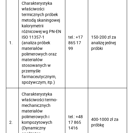
Charakterystyka
właściwości
termicznych próbek
metodą skaningowej
kalorymetrii
różnicowej wg PN-EN
ISO 11357-1
tel.: +17
150-200 zł za
1.
(analiza próbek
865 17
analizę jednej
materiałów
99
próbki
polimerowych oraz
materiałów
stosowanych w
przemyśle
farmaceutycznym,
spożywczym, itp.)
Charakterystyka
właściwości termo­
mechanicznych
materiałów
polimerowych i
tel.: +48
400-1000 zł za
2.
kompozytowych
17 865
próbkę
(Dynamiczny
1416