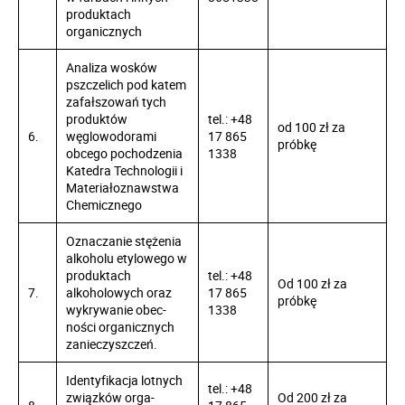
produktach
organicznych
Analiza wosków
pszczelich pod katem
zafałszowań tych
produktów
tel.: +48
od 100 zł za
6.
węglowodorami
17 865
próbkę
obcego pocho­dzenia
1338
Katedra Technologii i
Materiałoznawstwa
Chemicznego
Oznaczanie stężenia
alkoholu etylowego w
produktach
tel.: +48
Od 100 zł za
7.
alkoholowych oraz
17 865
próbkę
wykrywanie obec­
1338
ności organicznych
zanieczyszczeń.
Identyfikacja lotnych
tel.: +48
związków orga­
Od 200 zł za