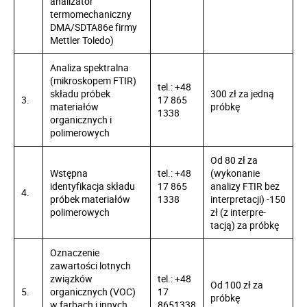
analizator
termomechaniczny
DMA/SDTA86e firmy
Mettler Toledo)
Analiza spektralna
(mikroskopem FTIR)
tel.: +48
składu próbek
300 zł za jedną
3.
17 865
materiałów
próbkę
1338
organicznych i
polimerowych
Od 80 zł za
Wstępna
tel.: +48
(wykonanie
identyfikacja składu
17 865
analizy FTIR bez
4.
próbek materiałów
1338
interpre­tacji) -150
polimerowych
zł (z interpre­
tacją) za próbkę
Oznaczenie
zawartości lotnych
związków
tel.: +48
Od 100 zł za
5.
organicznych (VOC)
17
próbkę
w farbach i innych
8651338