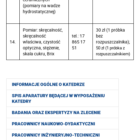
(pomiary na wadze
hydrostatycznej)
Pomiar: skręcalność,
30 zł (1 próbka
skręcalność
tel.: 17
bez
14.
właściwa, czystość
865 17
rozpuszczalnika);
optyczna, stężenie,
51
50 zł (1 próbka z
skala cukru, Brix
rozpuszczalnikiem)
INFORMACJE OGÓLNE O KATEDRZE
SPIS APARATURY BĘDĄCEJ W WYPOSAŻENIU
KATEDRY
BADANIA ORAZ EKSPERTYZY NA ZLECENIE
PRACOWNICY NAUKOWO-DYDAKTYCZNI
PRACOWNICY INŻYNIERYJNO-TECHNICZNI