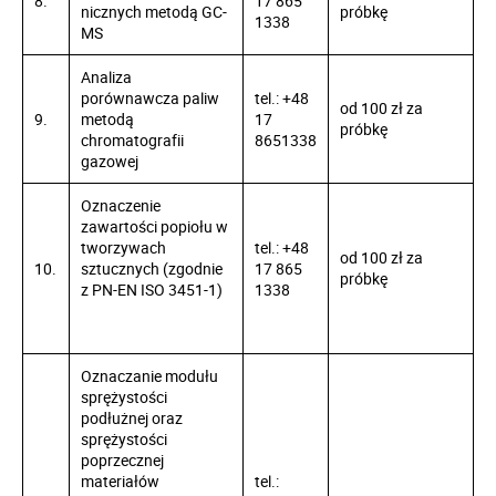
8.
17 865
nicznych metodą GC-
próbkę
1338
MS
Analiza
porównawcza paliw
tel.: +48
od 100 zł za
9.
metodą
17
próbkę
chromatografii
8651338
gazowej
Oznaczenie
zawartości popiołu w
tworzywach
tel.: +48
od 100 zł za
10.
sztucznych (zgodnie
17 865
próbkę
z PN-EN ISO 3451-1)
1338
Oznaczanie modułu
sprężystości
podłużnej oraz
sprężystości
poprzecznej
materiałów
tel.: